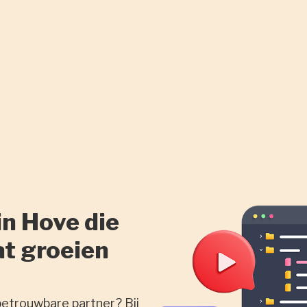
n Hove die
at groeien
betrouwbare partner? Bij