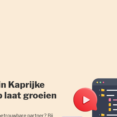
n Kaprijke
p laat groeien
betrouwbare partner? Bij