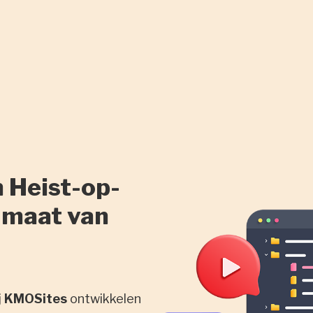
 Heist-op-
 maat van
j
KMOSites
ontwikkelen