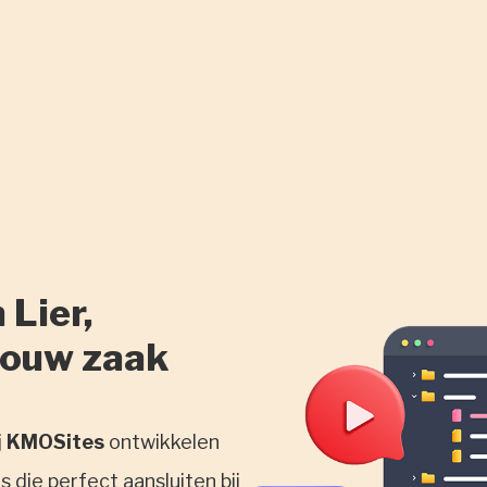
 Lier,
jouw zaak
j
KMOSites
ontwikkelen
 die perfect aansluiten bij