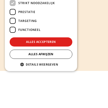
STRIKT NOODZAKELIJK
PRESTATIE
TARGETING
FUNCTIONEEL
ALLES ACCEPTEREN
ALLES AFWIJZEN
DETAILS WEERGEVEN
Hieronder ontdekt u onze diensten
Alles wat u nodig heeft voor een sterke en succesvolle
online aanwezigheid -
van website op maat laten