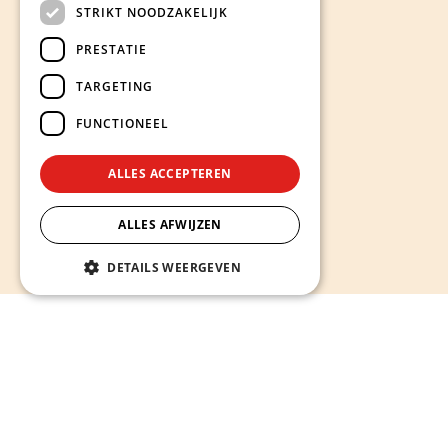
STRIKT NOODZAKELIJK
PRESTATIE
TARGETING
FUNCTIONEEL
ALLES ACCEPTEREN
ALLES AFWIJZEN
DETAILS WEERGEVEN
Hieronder ontdekt u onze diensten
Alles wat u nodig heeft voor een sterke en succesvolle
online aanwezigheid -
van website op maat laten