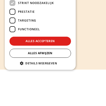
STRIKT NOODZAKELIJK
PRESTATIE
TARGETING
FUNCTIONEEL
ALLES ACCEPTEREN
ALLES AFWIJZEN
DETAILS WEERGEVEN
Hieronder ontdekt u onze diensten
Alles wat u nodig heeft voor een sterke en succesvolle
online aanwezigheid -
van website op maat laten