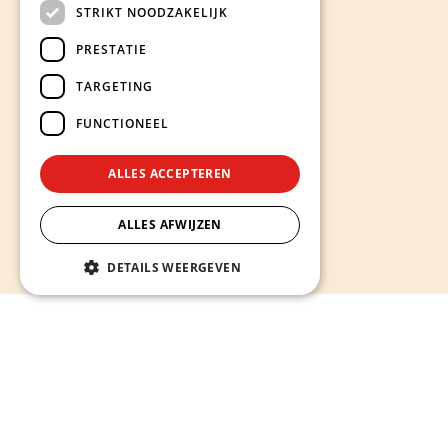
STRIKT NOODZAKELIJK
PRESTATIE
TARGETING
FUNCTIONEEL
ALLES ACCEPTEREN
ALLES AFWIJZEN
DETAILS WEERGEVEN
Hieronder ontdekt u onze diensten
Alles wat u nodig heeft voor een sterke en succesvolle
online aanwezigheid -
van website op maat laten