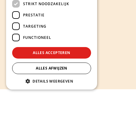
STRIKT NOODZAKELIJK
PRESTATIE
TARGETING
FUNCTIONEEL
ALLES ACCEPTEREN
ALLES AFWIJZEN
DETAILS WEERGEVEN
Hieronder ontdekt u onze diensten
Alles wat u nodig heeft voor een sterke en succesvolle
online aanwezigheid -
van website op maat laten