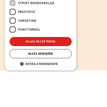
STRIKT NOODZAKELIJK
PRESTATIE
TARGETING
FUNCTIONEEL
ALLES ACCEPTEREN
ALLES AFWIJZEN
DETAILS WEERGEVEN
Hieronder ontdekt u onze diensten
Alles wat u nodig heeft voor een sterke en succesvolle
online aanwezigheid -
van website op maat laten