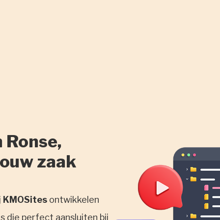
n Ronse,
jouw zaak
j
KMOSites
ontwikkelen
 die perfect aansluiten bij