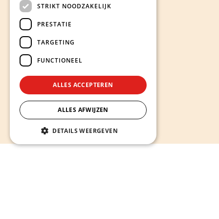
STRIKT NOODZAKELIJK
PRESTATIE
TARGETING
FUNCTIONEEL
ALLES ACCEPTEREN
ALLES AFWIJZEN
DETAILS WEERGEVEN
Hieronder ontdekt u onze diensten
Alles wat u nodig heeft voor een sterke en succesvolle
online aanwezigheid -
van website op maat laten